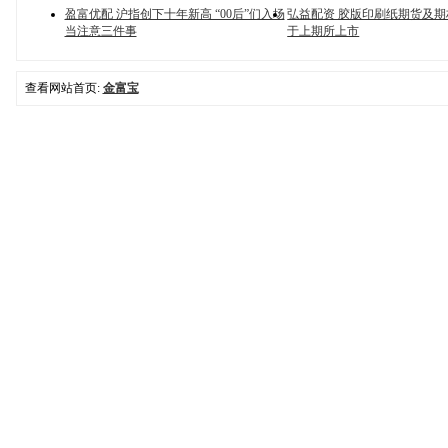
盈富优配 沪指创下十年新高 “00后”们入场
弘益配资 胶版印刷纸期货及期权
当注意三件事
于上期所上市
查看网站首页:
金富宝