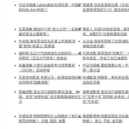
中证50策略 Labubu掀起全球狂潮：中国IP
股速查 信息发展新注册《交
的Hello Kitty时刻？
监测管理系统V1.0》项目的
互盈策略 燃油SUV的“良心之作”！全新博
聚富人 乐道L60改款登场：新
越还是这么懂家用！
色，标配ETC与座椅通风功能
牛在线 激光雷达巨头赴港上市潮涌 竞
点点金 混动车型除了比拼油耗
逐“智驾+机器人”双赛道
体验也很关键!
诚利和 五运六气的根源在太阳回归——读
久联优配 厨房里的“控糖方”
刘明武《五运六气简史》的体会
防并发症，学会了自己做着吃
多赢策略 21世纪金融竞争力优秀案例
中证50策略 重组预案公布！
（2025年）启动申报
牌一度大涨
天盈资本配资 专家认为：欧洲须加强对华
长城配资 特朗普：将对未在
合作终结“战略漂移”
业加征关税
双融优配 直击2025成都车展|比亚迪、奇
捷希源配资 直击2025成都车展
瑞、长安“包馆作战” 自主新能源成绝对主
行“五界十车”首同框 余承东：
力
在“亏本卖”
中盛投资 狗狗肥胖吃什么狗粮好？有什么
银易配资网 闺蜜送我生日礼
推荐的狗粮？_乐顿_脂肪_体重
狗粮！_老公_手机_金毛刚