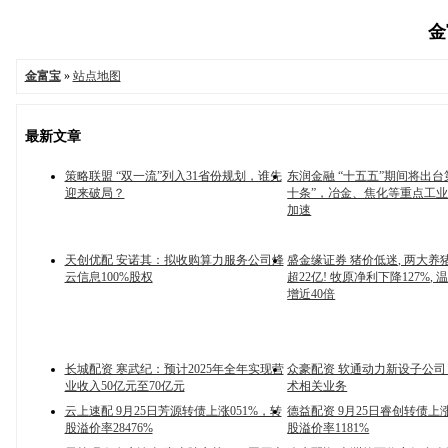
金
金富宝
»
站点地图
最新文章
策略联盟 “双一流”列入31省份规划，谁先
东润金融 “十五五”期间将出台
迎来破局？
十条”，冶金、焦化等重点工
加速
天创优配 安诺其：拟收购算力服务公司烽
盛金缘证券 猪价低迷, 两大养
云信息100%股权
超22亿! 牧原净利下降127%,
增近40倍
长城配资 寒武纪：预计2025年全年实现营
众豪配资 软通动力新设子公
业收入50亿元至70亿元
术相关业务
云上速配 9月25日芳源转债上涨051%，转
德益配资 9月25日睿创转债上涨
股溢价率28476%
股溢价率1181%