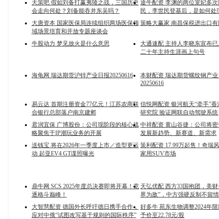
天策吧 假如刘备打赢夷陵之战，三国历史
途牛配资 李渊的两位宠妃多
会走向何处？刘备能吞并东吴吗？
民，李世民登基后，是如何处
大唐资本 国家医保局连续组织两场医保领
策略大赢家 南昌保税进出口
域场景培育和开放专题座谈会
牛股动力 梦见放火是什么意思
大通速配 主持人李晓东宣布
二十年主持生涯画上句号
海龟网 瑞达期货沪锌产业日报20250616
本财配资 瑞达期货螺纹钢产业
20250616
易云达 首期注册资金77亿元！江苏农商联
信悦网配资 银河航天“牵手”
合银行总部落户南京建邺
研究院 验证网联自动驾驶系统
君润宜保 广博股份：公司现阶段的核心战
中祥配资 黄山谷捷：公司将
略聚焦于IP潮玩业务的开展
发展新趋势、新赛道、新需求
送钱宝 将在2026年一季度上市／造型更运
策利配资 17.99万起售！奇瑞风
动 起亚EV4 GT谍照曝光
家用SUV市场
鼎牛网 SCS 2025年度总决赛即将开幕！竞
天弘优配 西方33国抱团，美财
逐格斗巅峰！
界为敌”，中方强硬反制不留情
大智慧配资 德国外长呼吁德日携手合作，
好多牛 苑东生物调整2024年
应对中俄“试图改写基于规则的国际秩序”
予价至22.78元/股